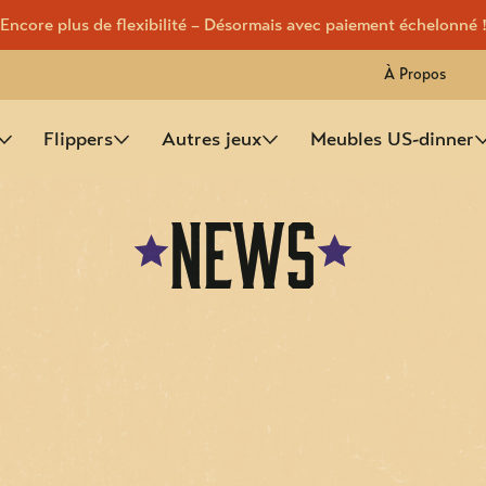
Encore plus de flexibilité – Désormais avec paiement échelonné 
À Propos
Flippers
Autres jeux
Meubles US-dinner
News