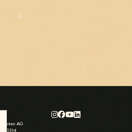
tomaten AG
10, 3314