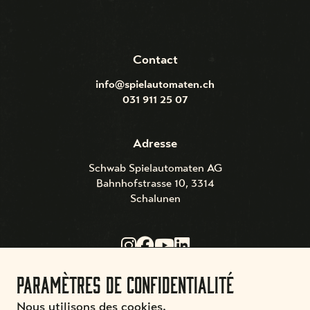
Contact
info@spielautomaten.ch
031 911 25 07
Adresse
Schwab Spielautomaten AG
Bahnhofstrasse 10, 3314
Schalunen
Paramètres de confidentialité
Conditions
Mentions légales & Protection
Expéditions et
Nous utilisons des cookies.