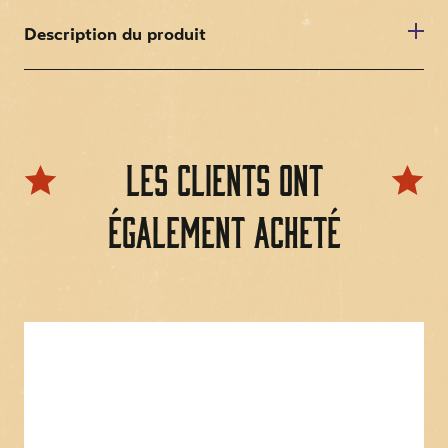
Description du produit
Banc de dîner pour deux personnes avec
rembourrage en similicuir disponible en 8 couleurs
Socle noir avec patins de sol
Les clients ont
Longueur 120 cm
Hauteur d'assise 48 cm
également acheté
Profondeur 59 cm
Hauteur totale 94 cm