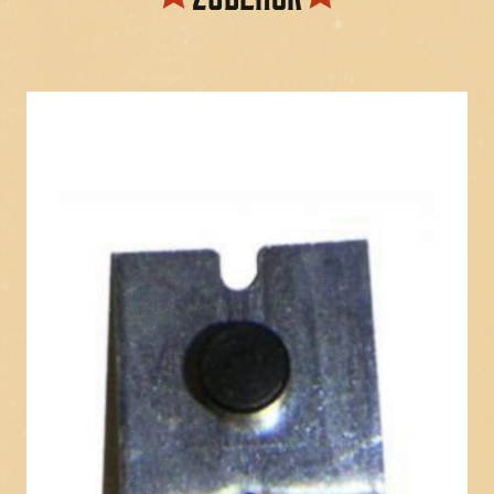
Sie diese Nylonhülse zusammen mit der äußeren Feder
10-149 und der inneren Feder 10-148-XX für eine
vollständige Überholung der
Abschussstangenbaugruppe.
Referenz:
Ersatz für Capcom 26313. Nach Bedarf kürzen.
Peach State 57-7669
JJP 30-000021-00
JJP 30-0021-00
Williams: 03-7357
Williams: 3A-7357