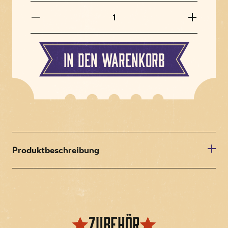
In den Warenkorb
Produktbeschreibung
Hülse zu Abschussstange
2-1/4 Zoll Nylon-Abschussstangenhülse, verwendet als
Linearlager bei Williams / Bally Flipperautomaten.
Dies ist das am häufigsten ausfallende Teil bei
Zubehör
Williams/Bally-Abschussstangenbaugruppen. Ersetzen