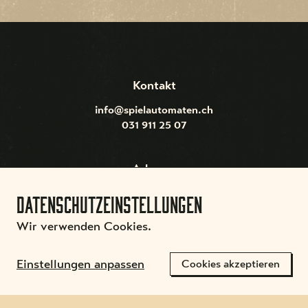
Kontakt
info@spielautomaten.ch
031 911 25 07
Adresse
Schwab Spielautomaten AG
Datenschutzeinstellungen
Bahnhofstrasse 10, 3314
Schalunen
Wir verwenden Cookies.
Einstellungen anpassen
Cookies akzeptieren