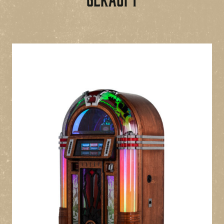
Aux-Ausgang – verbinden Sie sich mit externen
Audiosystemen
5-Wege-abgestimmtes Lautsprechergehäuse mit 1 x
Basslautsprecher (mit Port), 2 x Mittel- und 2 x
Hochtöner
Sound Leisure S3-UNITY Jukebox-Plattform – die
einfachste Jukebox-Technologie der Welt
Infrarot-Fernbedienung
Energiesparende LED-Beleuchtung
Auto-Dim-LCD-Display (Standard 10s)
Niedrigstrommodus 'Schlafmodus'
Option für automatischen 'Schlafmodus' (1 bis 12
Stunden)
Optional voll funktionsfähiger Münzmechanismus
Kostenloses 12-monatiges Abonnement für Sound