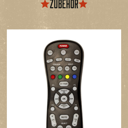
Zubehör
Höhe 142cm (56″), Breite 78cm (31″), Tiefe 70cm (28″),
Gewicht 120kg
Handgefertigtes Jukebox-Gehäuse
Verzierungen aus Aluminium/Zink-Guss und
verchromtem Gehäuse
Wählen Sie aus unserer breiten Palette an Finishes
und Furnieren
Eigenständige Jukebox – Einstecken... CDs
hinzufügen... abspielen!
80 x CDs + Bluetooth
Einzeltitel oder ganzes Album abspielen
Vollständige Titelkartenanzeige – sehen Sie sich die
vollständigen Albumdetails für alle 80 CDs in der
Jukebox an
Geben Sie mehrere Auswahlen ein, um eine Playlist zu
erstellen