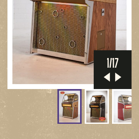
1
/
17